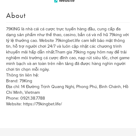
Website
About
79KING là nhà cái cá cược trực tuyến hàng đầu, cung cấp đa
dạng sản phẩm như thể thao, casino, bắn cá và nổ hũ 79king với
tỷ lệ thưởng cao. Website 79kingbet.life cam kết bảo mật thông
tin, hỗ trợ người chơi 24/7 và luôn cập nhật các chương trình
khuyến mãi hấp dẫn nhất.Tham gia 79king ngay hôm nay để trải
nghiệm môi trường cá cược đỉnh cao, nạp rút siêu tốc, chơi game
minh bạch và an toàn trên nền tảng đã được hàng nghìn người
chơi tin chọn mỗi ngày.
Thông tin liên hệ:
Brand: 79King
Địa chỉ: 14 Đường Trịnh Quang Nghị, Phong Phú, Bình Chánh, Hồ
Chí Minh, Vietnam
Phone: 0921.38.7788
Website: https://79kingbet.life/