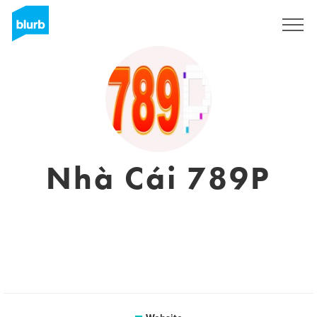
Sign Up
Nhà Cái 789P