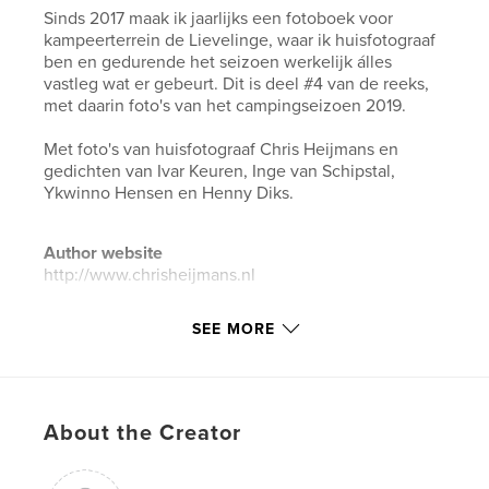
Sinds 2017 maak ik jaarlijks een fotoboek voor
kampeerterrein de Lievelinge, waar ik huisfotograaf
ben en gedurende het seizoen werkelijk álles
vastleg wat er gebeurt. Dit is deel #4 van de reeks,
met daarin foto's van het campingseizoen 2019.
Met foto's van huisfotograaf Chris Heijmans en
gedichten van Ivar Keuren, Inge van Schipstal,
Ykwinno Hensen en Henny Diks.
Author website
http://www.chrisheijmans.nl
SEE MORE
Features & Details
Primary Category:
Arts & Photography Books
Project Option:
Large Square, 12×12 in, 30×30 cm
# of Pages:
60
About the Creator
Publish Date:
Mar 06, 2020