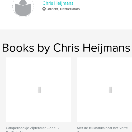
Language
Dutch
Chris Heijmans
Utrecht, Netherlands
Keywords
,
De Lievelinge
Lievelinge
Books by Chris Heijmans
Camperboekje Zijderoute - deel 2
Met de Bukhanka naar het Verre