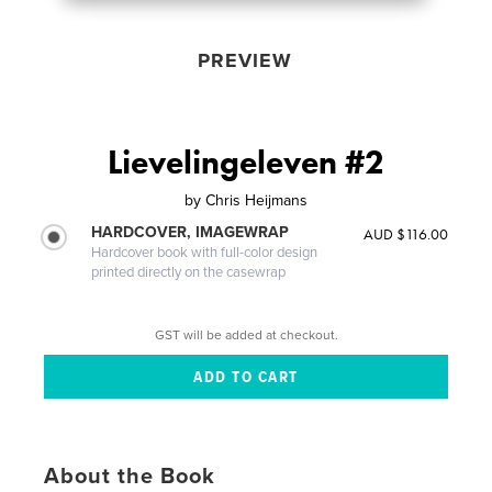
PREVIEW
Lievelingeleven #2
by
Chris Heijmans
HARDCOVER, IMAGEWRAP
AUD $116.00
Hardcover book with full-color design
printed directly on the casewrap
GST will be added at checkout.
About the Book