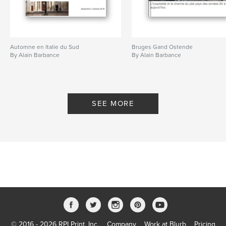
Automne en Italie du Sud
Bruges Gand Ostende
By Alain Barbance
By Alain Barbance
SEE MORE
© 2016 - 2026 RPI Print, Inc.
Company
Work at Blurb
Pricing