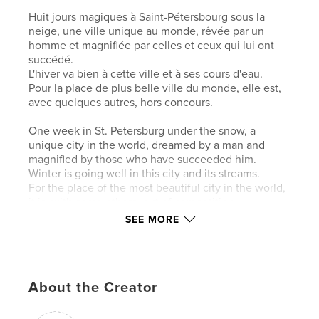
Huit jours magiques à Saint-Pétersbourg sous la
neige, une ville unique au monde, rêvée par un
homme et magnifiée par celles et ceux qui lui ont
succédé.
L'hiver va bien à cette ville et à ses cours d'eau.
Pour la place de plus belle ville du monde, elle est,
avec quelques autres, hors concours.
One week in St. Petersburg under the snow, a
unique city in the world, dreamed by a man and
magnified by those who have succeeded him.
Winter is going well in this city and its streams.
For the place of the most beautiful city in the world,
it is, with some others, out of competition.
SEE MORE
Author website
http://www.alainbarbance.com
About the Creator
Features & Details