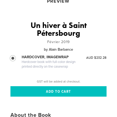
PREVIEW
Un hiver à Saint
Pétersbourg
Février 2019
by
Alain Barbance
HARDCOVER, IMAGEWRAP
AUD $252.28
Hardcover book with full-color design
printed directly on the casewrap
GST will be added at checkout.
About the Book