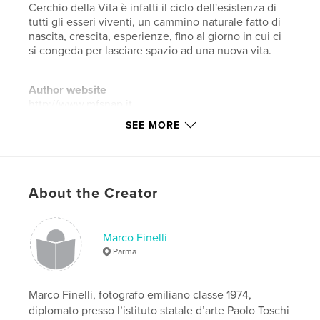
Cerchio della Vita è infatti il ciclo dell'esistenza di
tutti gli esseri viventi, un cammino naturale fatto di
nascita, crescita, esperienze, fino al giorno in cui ci
si congeda per lasciare spazio ad una nuova vita.
Author website
http://www.mfsnap.it
SEE MORE
Features & Details
Primary Category:
Fine Art Photography
Project Option:
8×10 in, 20×25 cm
About the Creator
# of Pages:
60
Publish Date:
Feb 17, 2019
Marco Finelli
Language
Italian
Parma
Keywords
,
,
,
,
All Around
cerchio
vita
life
Marco Finelli, fotografo emiliano classe 1974,
diplomato presso l’istituto statale d’arte Paolo Toschi
photography