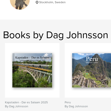
Stockholm, Sweden
Language
Swedish
Keywords
,
,
,
,
Bukhara
Khiva
Tasjkent
Ashkhabad
Books by Dag Johnsson
Urgench
Kapstaden - Dar es Salaam 2025
Peru
By Dag Johnsson
By Dag Johnsson