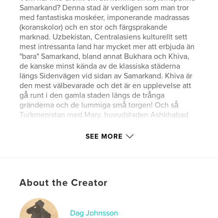
Samarkand? Denna stad är verkligen som man tror
med fantastiska moskéer, imponerande madrassas
(koranskolor) och en stor och färgsprakande
marknad. Uzbekistan, Centralasiens kulturellt sett
mest intressanta land har mycket mer att erbjuda än
"bara" Samarkand, bland annat Bukhara och Khiva,
de kanske minst kända av de klassiska städerna
längs Sidenvägen vid sidan av Samarkand. Khiva är
den mest välbevarade och det är en upplevelse att
gå runt i den gamla staden längs de trånga
gränderna och de lummiga små torgen! Och så
Turkmenistan med Mary, huvudstaden Ashkhabad
och Kunya Urgench, alla med sin egen historia!
SEE MORE
Features & Details
Primary Category:
Travel
About the Creator
Project Option:
Large Format Landscape, 13×11 in,
33×28 cm
# of Pages:
94
Dag Johnsson
Publish Date:
Apr 04, 2018