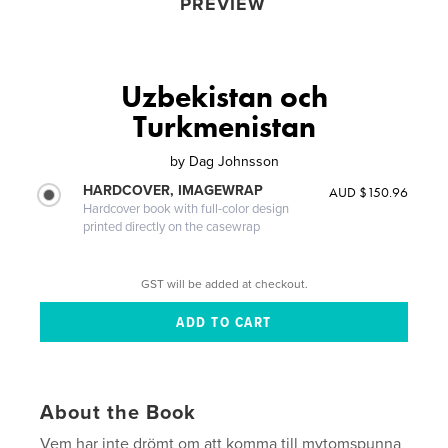
PREVIEW
Uzbekistan och
Turkmenistan
by
Dag Johnsson
HARDCOVER, IMAGEWRAP
AUD $150.96
Hardcover book with full-color design
printed directly on the casewrap
GST will be added at checkout.
About the Book
Vem har inte drömt om att komma till mytomspunna