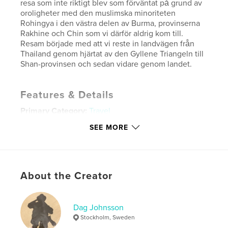
resa som inte riktigt blev som förväntat på grund av
oroligheter med den muslimska minoriteten
Rohingya i den västra delen av Burma, provinserna
Rakhine och Chin som vi därför aldrig kom till.
Resam började med att vi reste in landvägen från
Thailand genom hjärtat av den Gyllene Triangeln till
Shan-provinsen och sedan vidare genom landet.
Features & Details
Primary Category:
Travel
Project Option:
Large Format Landscape, 13×11 in,
SEE MORE
33×28 cm
# of Pages:
164
Publish Date:
Mar 18, 2017
About the Creator
Language
Swedish
Keywords
,
Dag Johnsson
Burma
Myanmar
Stockholm, Sweden