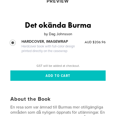
PREVIEW
Det okända Burma
by
Dag Johnsson
HARDCOVER, IMAGEWRAP
AUD $206.96
Hardcover book with full-color design
printed directly on the casewrap
GST will be added at checkout.
About the Book
En resa som var ämnad till Burmas mer otillgängliga
områden som då nyligen öppnats för utlänningar. En