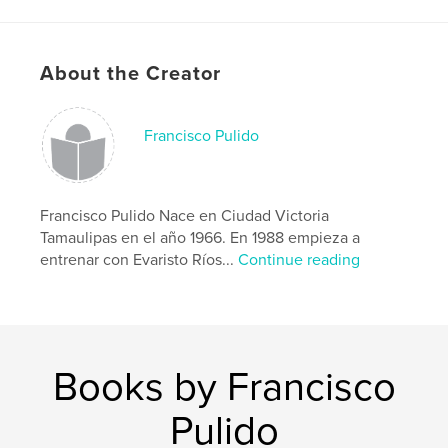
saberlo.
-Cuándo empezar a hacer ejercicios de fuerza y
cómo hacerlos.
About the Creator
-Cuándo hacer larga distancia para maratón.
Author website
Francisco Pulido
http://www.universalrunningteam.com
Features & Details
Francisco Pulido Nace en Ciudad Victoria
Tamaulipas en el año 1966. En 1988 empieza a
Primary Category:
Sports & Adventure
entrenar con Evaristo Ríos...
Continue reading
Project Option:
6×9 in, 15×23 cm
# of Pages:
42
ISBN
Softcover: 9781366436528
Publish Date:
Jan 23, 2017
Books by Francisco
Language
Spanish
Pulido
Keywords