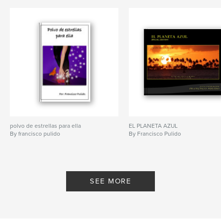
,
,
,
atletismo
maraton
marathon
entrenamiento
,
plan para maraton
,
correr
,
plan para correr marathon
polvo de estrellas para ella
EL PLANETA AZUL
By francisco pulido
By Francisco Pulido
SEE MORE