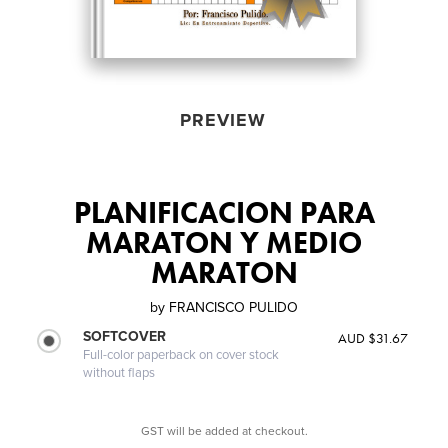
PREVIEW
PLANIFICACION PARA
MARATON Y MEDIO
MARATON
by
FRANCISCO PULIDO
SOFTCOVER
AUD $31.67
Full-color paperback on cover stock
without flaps
GST will be added at checkout.