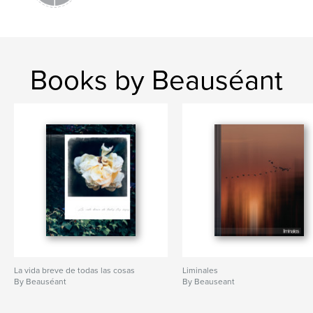
Books by Beauséant
La vida breve de todas las cosas
Liminales
By Beauséant
By Beauseant