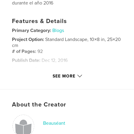
durante el año 2016
Features & Details
Primary Category:
Blogs
Project Option:
Standard Landscape, 10×8 in, 25×20
cm
# of Pages:
92
Publish Date:
Dec 12, 2016
Language
Spanish
SEE MORE
Keywords
,
,
fotografía
textos
blog
About the Creator
Beauséant