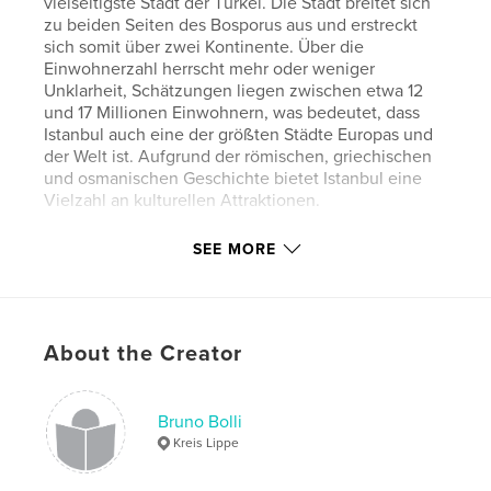
vielseitigste Stadt der Türkei. Die Stadt breitet sich
zu beiden Seiten des Bosporus aus und erstreckt
sich somit über zwei Kontinente. Über die
Einwohnerzahl herrscht mehr oder weniger
Unklarheit, Schätzungen liegen zwischen etwa 12
und 17 Millionen Einwohnern, was bedeutet, dass
Istanbul auch eine der größten Städte Europas und
der Welt ist. Aufgrund der römischen, griechischen
und osmanischen Geschichte bietet Istanbul eine
Vielzahl an kulturellen Attraktionen.
SEE MORE
Features & Details
Primary Category:
Travel
Project Option:
Large Format Landscape, 13×11 in,
About the Creator
33×28 cm
# of Pages:
88
Publish Date:
Nov 29, 2015
Bruno Bolli
Language
German
Kreis Lippe
Keywords