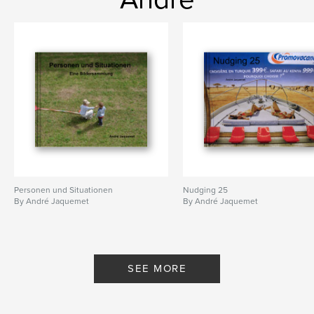
Keywords
,
,
,
,
Fotografie
urban
Stadt
Zürich
Photos
Personen und Situationen
Nudging 25
By André Jaquemet
By André Jaquemet
SEE MORE