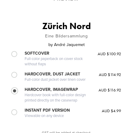
Zürich Nord
Eine Bildersammlung
by
André Jaquemet
SOFTCOVER
AUD $100.92
Full-color paperback on cover stock
without flaps
HARDCOVER, DUST JACKET
AUD $114.92
Full-color dust jacket over linen cover
HARDCOVER, IMAGEWRAP
AUD $116.92
Hardcover book with full-color design
printed directly on the casewrap
INSTANT PDF VERSION
AUD $4.99
Viewable on any device
GST will be added at checkout.