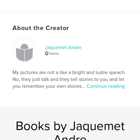
Zu meinen Bildern
Meine Bilder zeigen Alltägliches und keine
Hochglanzwelten. Sie sprechen einfach mit Ihnen,
About the Creator
sie erzählen Geschichten und lassen Raum für Ihre
eigenen, persönlichen Geschichten und
Erfahrungen.
Jaquemet Andre
Swiss
Author website
http://www.jaquemet.ch
My pictures are not a like a bright and lustre speach.
No, they just talk and they tell stories to you and let
Features & Details
you remember your own stories...
Continue reading
Primary Category:
Fine Art Photography
Project Option:
Standard Landscape, 10×8 in, 25×20
cm
# of Pages:
174
Books by Jaquemet
Publish Date:
Sep 10, 2015
Language
German
Andre