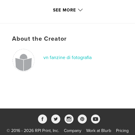
Language
Italian
SEE MORE
Keywords
,
,
,
,
pigalle
onironautica
onirico
realtà
,
test
argentina
About the Creator
,
buenosaires
,
bulaj
,
afghanistan
,
nur
,
vn fanzine di fotografia
b&n
,
biancoenero
,
fotogrammi
,
burma
,
birmania
,
myanmar
,
arte
,
reportage
,
street
,
photography
,
fotografia
,
rivista
,
magazine
,
fanzine
© 2016 - 2026 RPI Print, Inc.
Company
Work at Blurb
Pricing