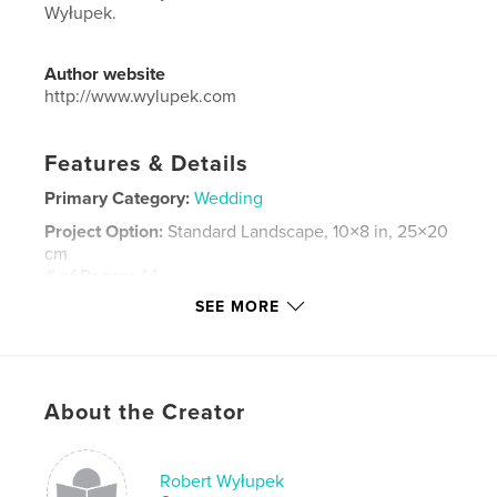
Wyłupek.
Author website
http://www.wylupek.com
Features & Details
Primary Category:
Wedding
Project Option:
Standard Landscape, 10×8 in, 25×20
cm
# of Pages:
44
SEE MORE
Publish Date:
Nov 21, 2014
Language
Polish
Keywords
,
,
,
About the Creator
wesele
plener ślubny
zdjęcia ślubne
fotograf ślubny
,
fotografia rodzinna
Robert Wyłupek