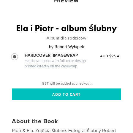
PREVIEW
Ela i Piotr - album ślubny
Album dla rodzicow
by
Robert Wyłupek
HARDCOVER, IMAGEWRAP
AUD $95.41
Hardcover book with full-color design
printed directly on the casewrap
GST will be added at checkout.
About the Book
Piotr & Ela. Zdjęcia ślubne. Fotograf ślubny Robert