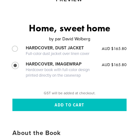
Home, sweet home
by
par David Wolberg
HARDCOVER, DUST JACKET
AUD $165.80
Full-color dust jacket over linen cover
HARDCOVER, IMAGEWRAP
AUD $165.80
Hardcover book with full-color design
printed directly on the casewrap
GST will be added at checkout.
About the Book