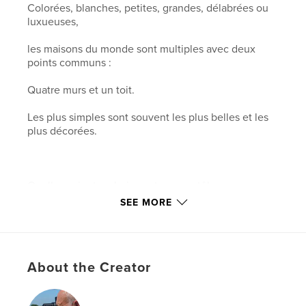
Colorées, blanches, petites, grandes, délabrées ou
luxueuses,
les maisons du monde sont multiples avec deux
points communs :
Quatre murs et un toit.
Les plus simples sont souvent les plus belles et les
plus décorées.
Quelles soient en bois, en terre, en tôle ou en
brique, ces habitations sont les refuges
SEE MORE
indispensables à l'épanouissement de l'humanité.
About the Creator
Europe, Amérique du nord, Amérique du sud,
Afrique, Inde et Asie, ce tour du monde
inévitablement incomplet se termine par les barres