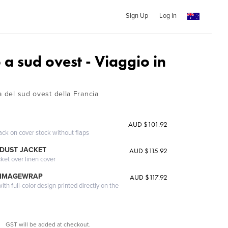
Sign Up
Log In
a sud ovest - Viaggio in
a del sud ovest della Francia
AUD $101.92
ack on cover stock without flaps
DUST JACKET
AUD $115.92
cket over linen cover
 IMAGEWRAP
AUD $117.92
th full-color design printed directly on the
GST will be added at checkout.