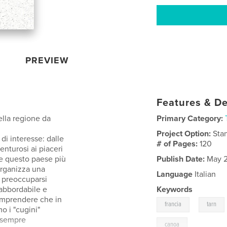
PREVIEW
Features & De
ella regione da
Primary Category:
Project Option:
Sta
 di interesse: dalle
# of Pages:
120
venturosi ai piaceri
de questo paese più
Publish Date:
May 2
 organizza una
Language
Italian
 preoccuparsi
 abbordabile e
Keywords
comprendere che in
,
francia
tarn
mo i "cugini"
a sempre
canoa