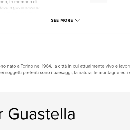
ntana, in memoria di
i Savoia governavano
ato in questo volume
ancia più nota e
SEE MORE
la scoperta di
li sorprese; ecco
'Oceano Atlantico e
si inoltra tra gli
misteriosa Alvernia.
no nato a Torino nel 1964, la città in cui attualmente vivo e lavoro
ei soggetti preferiti sono i paesaggi, la natura, le montagne ed i
 Guastella