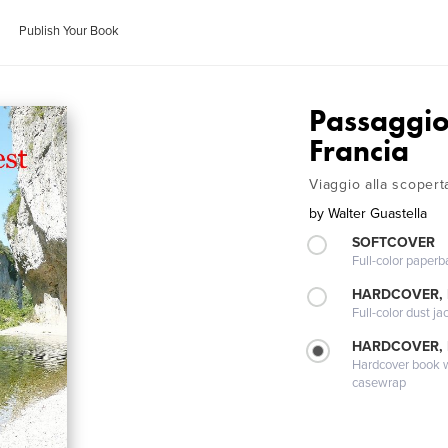
Publish Your Book
Passaggio 
Francia
Viaggio alla scopert
by
Walter Guastella
SOFTCOVER
Full-color paperb
HARDCOVER, 
Full-color dust ja
HARDCOVER,
Hardcover book wi
casewrap