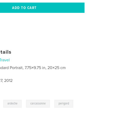
tails
Travel
ndard Portrait, 7.75×9.75 in, 20×25 cm
7, 2012
,
,
,
,
ardeche
carcassonne
perigord