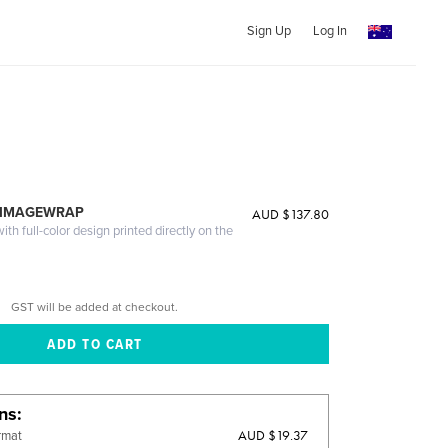
Sign Up
Log In
 IMAGEWRAP
AUD $137.80
th full-color design printed directly on the
GST will be added at checkout.
ons
AUD $19.37
rmat