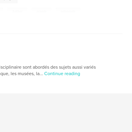
,
Aglibol
,
grande
,
colonnade
,
,
tétrapyle
,
agora
,
funéraire
,
gique
,
palmyrénien
,
banquet
,
,
Elahbel
,
hypogée
isciplinaire sont abordés des sujets aussi variés
que, les musées, la...
Continue reading