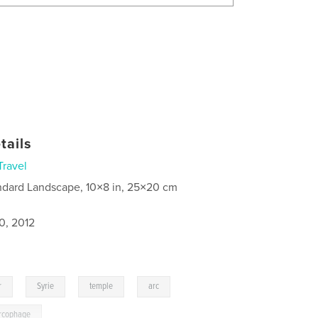
tails
Travel
ndard Landscape, 10×8 in, 25×20 cm
0, 2012
,
,
,
,
r
Syrie
temple
arc
rcophage