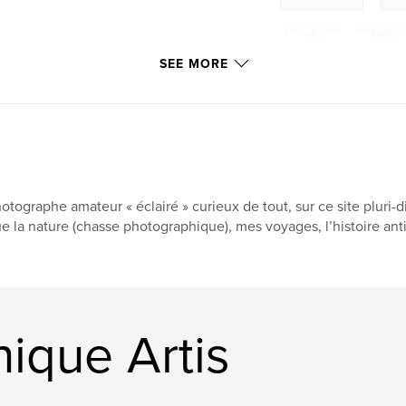
,
statue
,
Athéna
SEE MORE
Bêl
,
théâtre
musée
,
archéolo
tombeau
,
tour
otographe amateur « éclairé » curieux de tout, sur ce site pluri-d
e la nature (chasse photographique), mes voyages, l’histoire anti
ique Artis