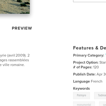
PREVIEW
Features & De
rie (avril 2009). 2
Primary Category:
images rassemblées
Project Option:
Sta
 ville romaine.
# of Pages:
120
Publish Date:
Apr 3
Language
French
Keywords
,
Palmyre
Tadmo
,
monumental
sa