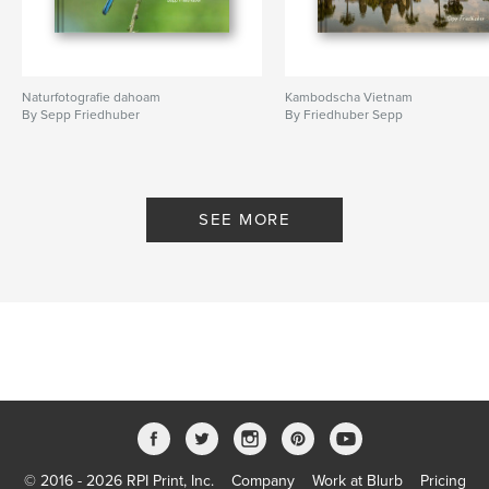
Naturfotografie dahoam
Kambodscha Vietnam
By Sepp Friedhuber
By Friedhuber Sepp
SEE MORE
© 2016 - 2026 RPI Print, Inc.
Company
Work at Blurb
Pricing