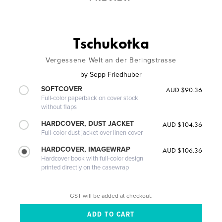
Tschukotka
Vergessene Welt an der Beringstrasse
by
Sepp Friedhuber
SOFTCOVER
AUD $90.36
Full-color paperback on cover stock
without flaps
HARDCOVER, DUST JACKET
AUD $104.36
Full-color dust jacket over linen cover
HARDCOVER, IMAGEWRAP
AUD $106.36
Hardcover book with full-color design
printed directly on the casewrap
GST will be added at checkout.