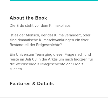
About the Book
Die Erde steht vor dem Klimakollaps.
Ist es der Mensch, der das Klima verändert, oder
sind dramatische Klimaschwankungen ein fixer
Bestandteil der Erdgeschichte?
Ein Universum Team ging dieser Frage nach und
reiste im Juli 03 in die Arktis um nach Indizien für
die wechselnde Klimageschichte der Erde zu
suchen.
Features & Details
Project Option:
Standard Landscape, 10×8 in, 25×20
cm
# of Pages:
152