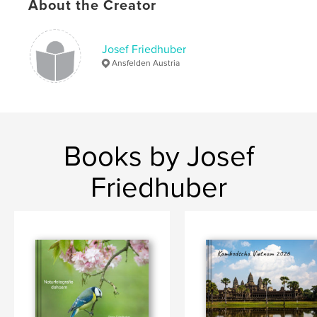
Publish Date:
Jan 22, 2012
About the Creator
Josef Friedhuber
Ansfelden Austria
Books by Josef
Friedhuber