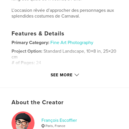
L’occasion rêvée d’approcher des personnages aux
splendides costumes de Carnaval.
Features & Details
Primary Category:
Fine Art Photography
Project Option:
Standard Landscape, 10×8 in, 25×20
cm
# of Pages:
24
Publish Date:
Oct 23, 2011
SEE MORE
Language
French
Keywords
,
,
,
,
Venise
Paris
carnaval
défilé
About the Creator
costume
François Escoffier
Paris, France