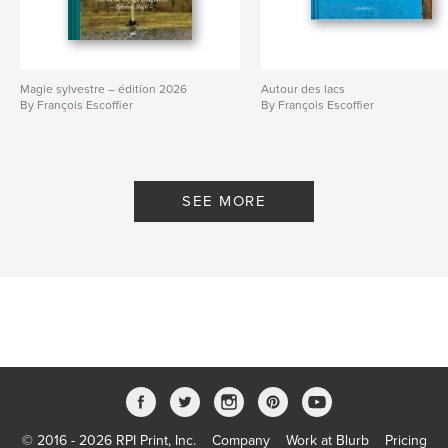
Magie sylvestre – édition 2026
Autour des lacs
By François Escoffier
By François Escoffier
SEE MORE
© 2016 - 2026 RPI Print, Inc.
Company
Work at Blurb
Pricing