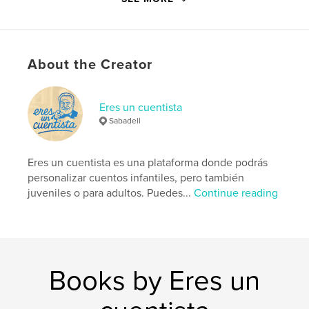
productividad, éxito y salud mental, el autor narra
cómo un verano aparentemente normal acabó
convirtiéndose en el inicio de una transformación
vital inesperada.
About the Creator
Author website
https://eresuncuentista.com/
Eres un cuentista
Sabadell
Features & Details
Eres un cuentista es una plataforma donde podrás
Primary Category:
Entertainment
personalizar cuentos infantiles, pero también
Project Option:
6×9 in, 15×23 cm
juveniles o para adultos. Puedes...
Continue reading
# of Pages:
88
ISBN
Softcover: 9798240518249
Publish Date:
May 23, 2026
Books by Eres un
Language
Spanish
Keywords