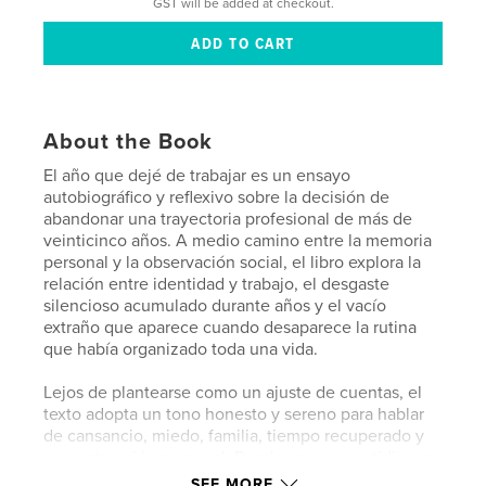
GST will be added at checkout.
About the Book
El año que dejé de trabajar es un ensayo
autobiográfico y reflexivo sobre la decisión de
abandonar una trayectoria profesional de más de
veinticinco años. A medio camino entre la memoria
personal y la observación social, el libro explora la
relación entre identidad y trabajo, el desgaste
silencioso acumulado durante años y el vacío
extraño que aparece cuando desaparece la rutina
que había organizado toda una vida.
Lejos de plantearse como un ajuste de cuentas, el
texto adopta un tono honesto y sereno para hablar
de cansancio, miedo, familia, tiempo recuperado y
reconstrucción personal. Desde escenas cotidianas
hasta reflexiones más profundas sobre
SEE MORE