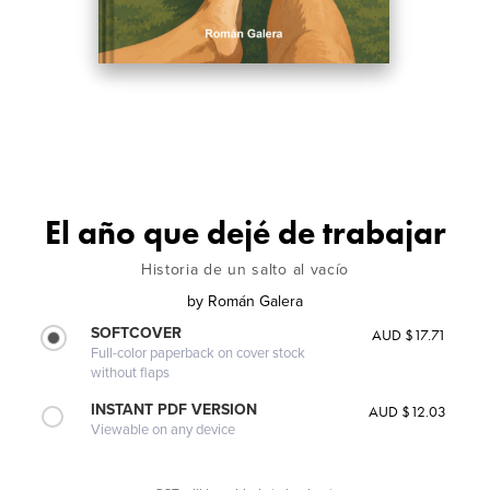
El año que dejé de trabajar
Historia de un salto al vacío
by
Román Galera
SOFTCOVER
AUD $17.71
Full-color paperback on cover stock
without flaps
INSTANT PDF VERSION
AUD $12.03
Viewable on any device