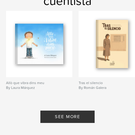
cuentista
,
,
trabajo
reflexiones
ensayo
Allò que vibra dins meu
Tras el silencio
By Laura Márquez
By Román Galera
SEE MORE