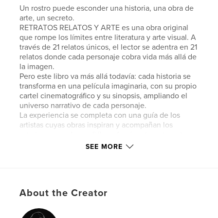
Un rostro puede esconder una historia, una obra de
arte, un secreto.
RETRATOS RELATOS Y ARTE es una obra original
que rompe los límites entre literatura y arte visual. A
través de 21 relatos únicos, el lector se adentra en 21
relatos donde cada personaje cobra vida más allá de
la imagen.
Pero este libro va más allá todavía: cada historia se
transforma en una película imaginaria, con su propio
cartel cinematográfico y su sinopsis, ampliando el
universo narrativo de cada personaje.
La experiencia se completa con una guía de los
artistas cuyas obras inspiran y acompañan los
retratos, creando un diálogo fascinante entre arte
clásico y ficción contemporánea.
SEE MORE
Esto es más que un libro de cuentos.
Features & Details
About the Creator
Primary Category:
Literary Fiction
Additional Categories
Fine Art
,
Literature & Fiction