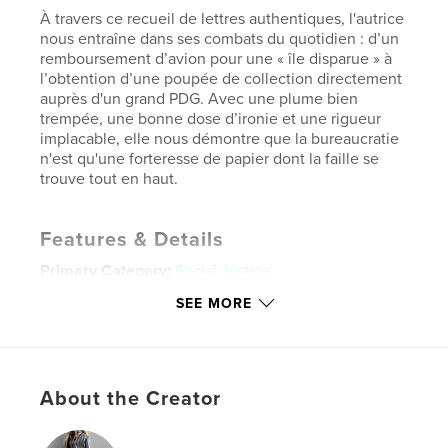
À travers ce recueil de lettres authentiques, l'autrice
nous entraîne dans ses combats du quotidien : d’un
remboursement d’avion pour une « île disparue » à
l’obtention d’une poupée de collection directement
auprès d'un grand PDG. Avec une plume bien
trempée, une bonne dose d’ironie et une rigueur
implacable, elle nous démontre que la bureaucratie
n'est qu'une forteresse de papier dont la faille se
trouve tout en haut.
Features & Details
Primary Category:
Social Justice
Additional Categories
Business & Economics
,
SEE MORE
Biographies & Memoirs
Project Option:
6×9 in, 15×23 cm
# of Pages:
54
About the Creator
ISBN
Softcover: 9798240532856