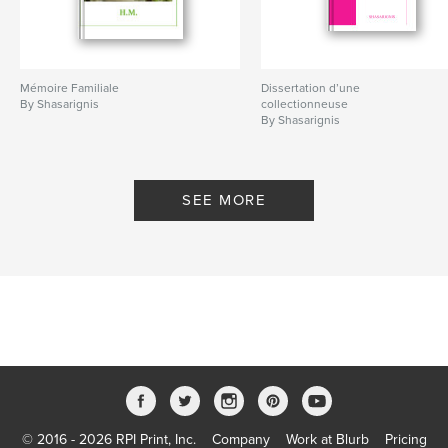
Mémoire Familiale
Dissertation d’une
By Shasarignis
collectionneuse
By Shasarignis
SEE MORE
© 2016 - 2026 RPI Print, Inc.
Company
Work at Blurb
Pricing