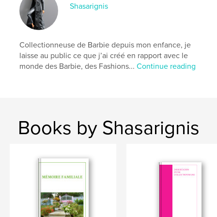
Publish Date:
May 18, 2026
Shasarignis
Language
French
Keywords
,
,
Collectionneuse de Barbie depuis mon enfance, je
administration
remboursement
refund
laisse au public ce que j’ai créé en rapport avec le
monde des Barbie, des Fashions...
Continue reading
Books by Shasarignis