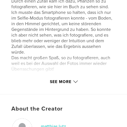
Durch einen Zufall kam ich dazu, Pflanzen so zu
fotografieren, wie sie hier im Buch zu sehen sind.
Ich musste das Smartphone so halten, dass ich nur
im Selfie-Modus fotografieren konnte - vom Boden,
in den Himmel gerichtet, um keine störenden
Gegenstände im Hintergrund zu haben. So konnte
ich aber nicht sehen, was ich fotografiere, und es
blieb mehr oder weniger der Intuition und dem
Zufall überlassen, wie das Ergebnis aussehen
würde.
Das macht großen Spaß, so zu fotografieren, auch
weil es bei der Auswahl der Fotos immer wieder
Überraschungen gibt!
SEE MORE
Author website
https://mattilutz.jimdosite.com/
Features & Details
About the Creator
Primary Category:
Fine Art Photography
Additional Categories
Arts & Photography Books
matthias lutz