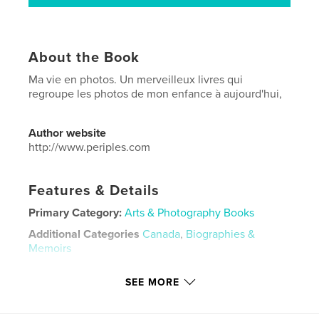
About the Book
Ma vie en photos. Un merveilleux livres qui
regroupe les photos de mon enfance à aujourd'hui,
Author website
http://www.periples.com
Features & Details
Primary Category:
Arts & Photography Books
Additional Categories
Canada
,
Biographies &
Memoirs
Project Option:
8×10 in, 20×25 cm
SEE MORE
# of Pages:
402
ISBN