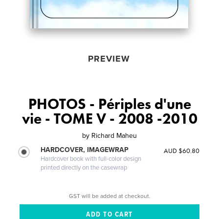
PREVIEW
PHOTOS - Périples d'une
vie - TOME V - 2008 -2010
by
Richard Maheu
HARDCOVER, IMAGEWRAP
AUD $60.80
Hardcover book with full-color design
printed directly on the casewrap
GST will be added at checkout.