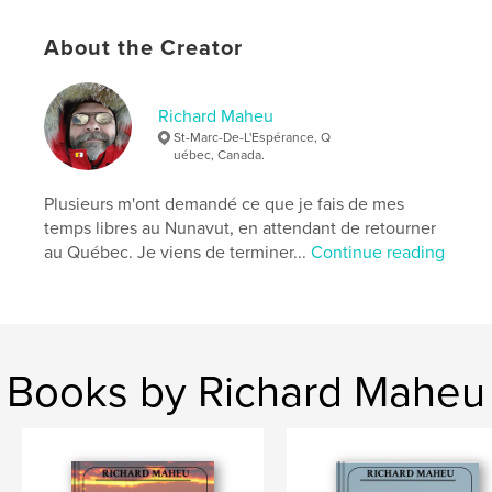
Hardcover, ImageWrap: 9798240551192
Publish Date:
May 10, 2026
About the Creator
Language
French
Keywords
Richard Maheu
,
,
canada
memoires
photos
St-Marc-De-L'Espérance, Q
uébec, Canada.
Plusieurs m'ont demandé ce que je fais de mes
temps libres au Nunavut, en attendant de retourner
au Québec. Je viens de terminer...
Continue reading
Books by Richard Maheu