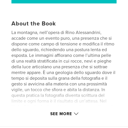
About the Book
La montagna, nell’opera di Rino Alessandrini,
accade come un evento puro, una presenza che si
dispone come campo di tensione e modifica il ritmo
dello sguardo, richiedendo una postura lenta ed
esposta. Le immagini affiorano come l’ultima pelle
di una realtà stratificata in cui rocce, nevi e pieghe
della luce articolano una presenza che si sottrae
mentre appare. È una geologia dello sguardo dove il
tempo si deposita sulla grana della fotografia e il
gesto si avvicina alla materia con una prossimità
vigile, un tocco che sfiora e abita la distanza. In
questa pratica la fotografia diventa scrittura del
limite e ogni forma è il risultato di un’attesa. Nel
titolo, Il bacio degli occhi, risuona la suggestione di
Jacques Derrida sullo sguardo che si fa contatto e
SEE MORE
l’occhio che tende al tatto, consumandosi in una
vibrazione che attraversa la superficie senza