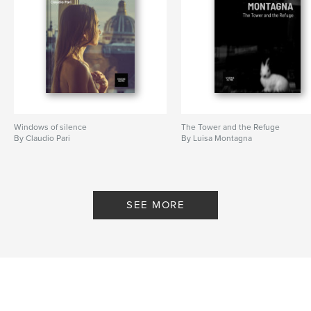
Keywords
,
,
Arte
Rino Alessandrini
Fotografia
Windows of silence
The Tower and the Refuge
By Claudio Pari
By Luisa Montagna
SEE MORE