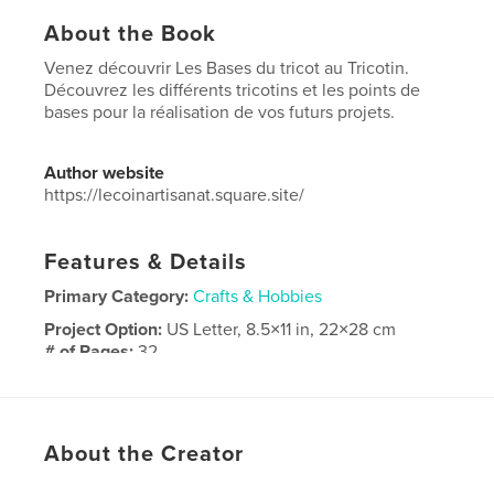
About the Book
Venez découvrir Les Bases du tricot au Tricotin.
Découvrez les différents tricotins et les points de
bases pour la réalisation de vos futurs projets.
Author website
https://lecoinartisanat.square.site/
Features & Details
Primary Category:
Crafts & Hobbies
Project Option:
US Letter, 8.5×11 in, 22×28 cm
# of Pages:
32
Publish Date:
Apr 14, 2026
Language
French
Keywords
About the Creator
,
,
tricot
tricotin
laine