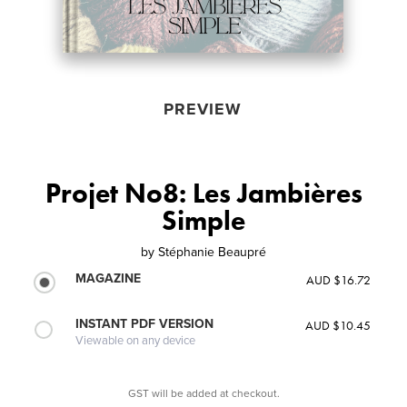
PREVIEW
Projet No8: Les Jambières
Simple
by
Stéphanie Beaupré
MAGAZINE
AUD $16.72
INSTANT PDF VERSION
AUD $10.45
Viewable on any device
GST will be added at checkout.