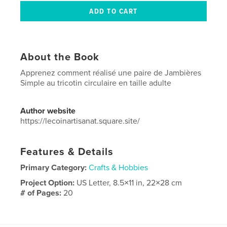
About the Book
Apprenez comment réalisé une paire de Jambières
Simple au tricotin circulaire en taille adulte
Author website
https://lecoinartisanat.square.site/
Features & Details
Primary Category:
Crafts & Hobbies
Project Option:
US Letter, 8.5×11 in, 22×28 cm
# of Pages:
20
Publish Date:
Apr 11, 2026
Language
French