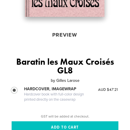
PREVIEW
Baratin les Maux Croisés
GL8
by
Gilles Larose
HARDCOVER, IMAGEWRAP
AUD $47.21
Hardcover book with full-color design
printed directly on the casewrap
GST will be added at checkout.