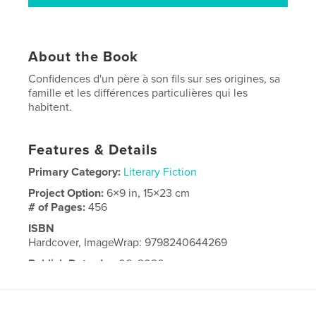
About the Book
Confidences d'un père à son fils sur ses origines, sa
famille et les différences particulières qui les
habitent.
Features & Details
Primary Category:
Literary Fiction
Project Option:
6×9 in, 15×23 cm
# of Pages:
456
ISBN
Hardcover, ImageWrap: 9798240644269
Publish Date:
Apr 06, 2026
Language
French