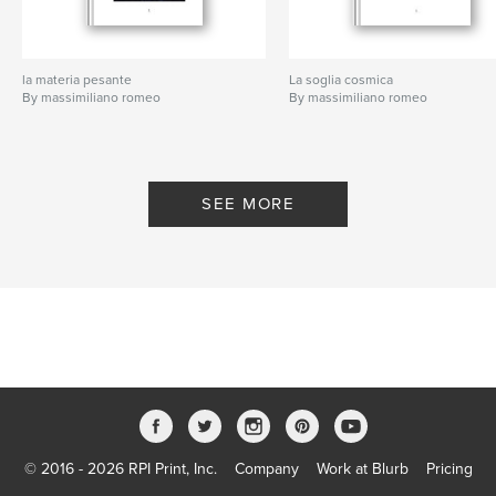
la materia pesante
La soglia cosmica
By massimiliano romeo
By massimiliano romeo
SEE MORE
© 2016 - 2026 RPI Print, Inc.
Company
Work at Blurb
Pricing