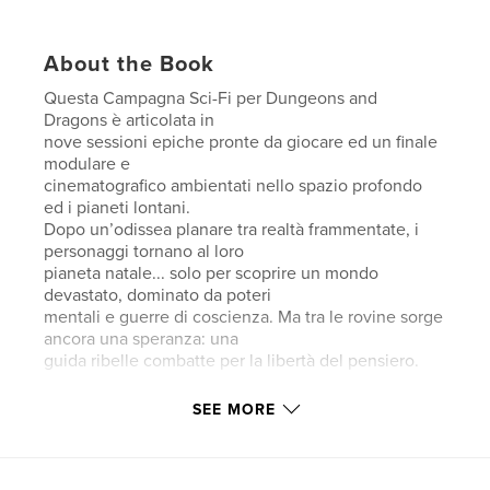
About the Book
Questa Campagna Sci-Fi per Dungeons and
Dragons è articolata in
nove sessioni epiche pronte da giocare ed un finale
modulare e
cinematografico ambientati nello spazio profondo
ed i pianeti lontani.
Dopo un’odissea planare tra realtà frammentate, i
personaggi tornano al loro
pianeta natale... solo per scoprire un mondo
devastato, dominato da poteri
mentali e guerre di coscienza. Ma tra le rovine sorge
ancora una speranza: una
guida ribelle combatte per la libertà del pensiero.
SEE MORE
Features & Details
Primary Category:
Fantasy