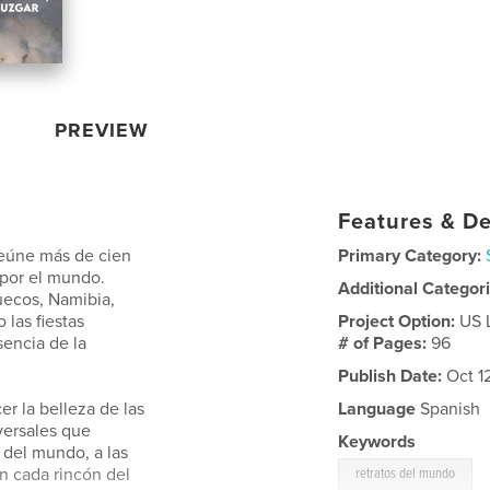
PREVIEW
Features & De
 reúne más de cien
Primary Category:
 por el mundo.
Additional Categor
uecos, Namibia,
 las fiestas
Project Option:
US 
encia de la
# of Pages:
96
Publish Date:
Oct 1
cer la belleza de las
Language
Spanish
versales que
Keywords
 del mundo, a las
en cada rincón del
retratos del mundo