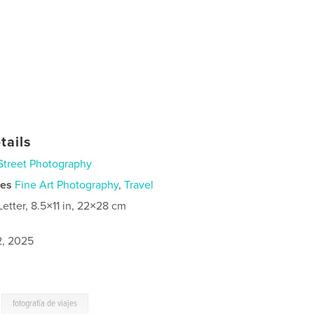
tails
Street Photography
ies
Fine Art Photography
,
Travel
Letter, 8.5×11 in, 22×28 cm
2, 2025
,
fotografía de viajes