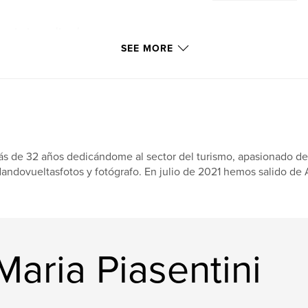
 retratos culturales
Gente de por ahí es
SEE MORE
s recuerda que
toria.
s de 32 años dedicándome al sector del turismo, apasionado de l
andovueltasfotos y fotógrafo. En julio de 2021 hemos salido de A
aria Piasentini