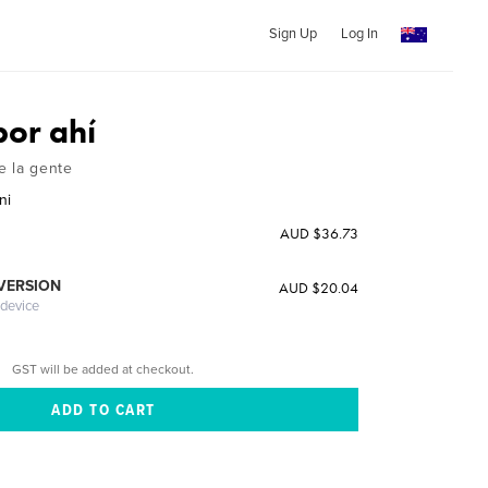
Sign Up
Log In
por ahí
e la gente
ni
AUD $36.73
 VERSION
AUD $20.04
 device
GST will be added at checkout.