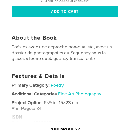
GST will be added at checkout.
About the Book
Poésies avec une approche non-dualiste, avec un
dossier de photographies du Saguenay sous la
glaces « féérie du Saguenay transparent »
Features & Details
Primary Category:
Poetry
Additional Categories
Fine Art Photography
Project Option:
6×9 in, 15×23 cm
# of Pages:
84
ISBN
Softcover: 9798295091513
SEE MORE