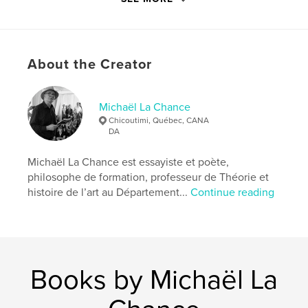
Publish Date:
Oct 07, 2025
Language
French
Keywords
About the Creator
,
,
photographie
advaita
poésie
Michaël La Chance
Chicoutimi, Québec, CANA
DA
Michaël La Chance est essayiste et poète,
philosophe de formation, professeur de Théorie et
histoire de l’art au Département...
Continue reading
Books by Michaël La