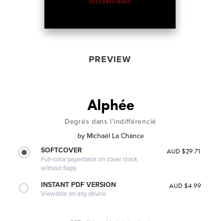
PREVIEW
Alphée
Degrés dans l'indifférencié
by
Michaël La Chance
SOFTCOVER
AUD $29.71
Full-color paperback on cover stock
without flaps
INSTANT PDF VERSION
AUD $4.99
Viewable on any device