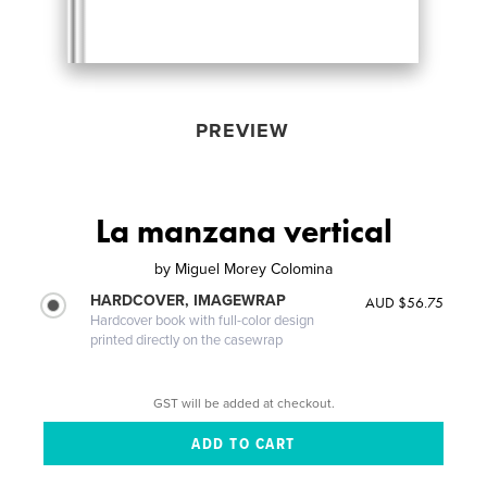
PREVIEW
La manzana vertical
by
Miguel Morey Colomina
HARDCOVER, IMAGEWRAP
AUD $56.75
Hardcover book with full-color design
printed directly on the casewrap
GST will be added at checkout.