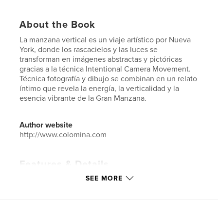
About the Book
La manzana vertical es un viaje artístico por Nueva
York, donde los rascacielos y las luces se
transforman en imágenes abstractas y pictóricas
gracias a la técnica Intentional Camera Movement.
Técnica fotografía y dibujo se combinan en un relato
íntimo que revela la energía, la verticalidad y la
esencia vibrante de la Gran Manzana.
Author website
http://www.colomina.com
Features & Details
SEE MORE
Primary Category:
Arts & Photography Books
Additional Categories
Fine Art Photography
,
Fine
Art