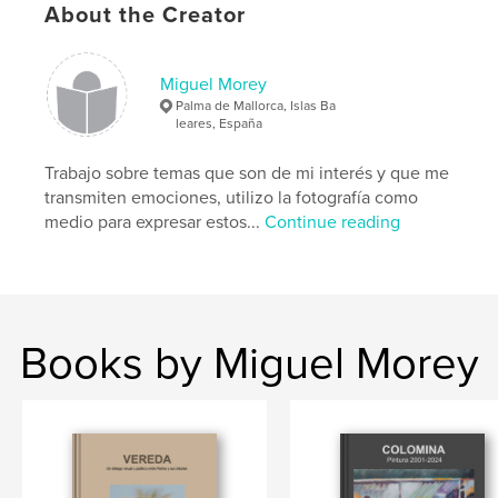
Project Option:
8×10 in, 20×25 cm
About the Creator
# of Pages:
64
ISBN
Hardcover, ImageWrap: 9798319805775
Miguel Morey
Palma de Mallorca, Islas Ba
Publish Date:
Oct 01, 2025
leares, España
Language
Spanish
Trabajo sobre temas que son de mi interés y que me
Keywords
transmiten emociones, utilizo la fotografía como
,
,
fotolibro
New York
Fotografía artística
medio para expresar estos...
Continue reading
Books by Miguel Morey