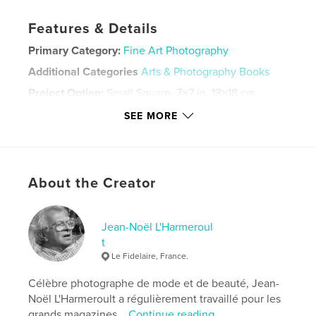
Features & Details
Primary Category:
Fine Art Photography
Additional Categories
Arts & Photography Books
Project Option:
Small Square, 7×7 in, 18×18 cm
# of Pages:
96
SEE MORE
ISBN
Hardcover, ImageWrap: 9798319839480
Publish Date:
Sep 07, 2025
About the Creator
Language
French
Keywords
,
,
,
Jean-Noël L'Harmeroul
philosophie
peinture
graphisme
t
photo de rue
Le Fidelaire, France.
Célèbre photographe de mode et de beauté, Jean-
Noël L'Harmeroult a régulièrement travaillé pour les
grands magazines...
Continue reading