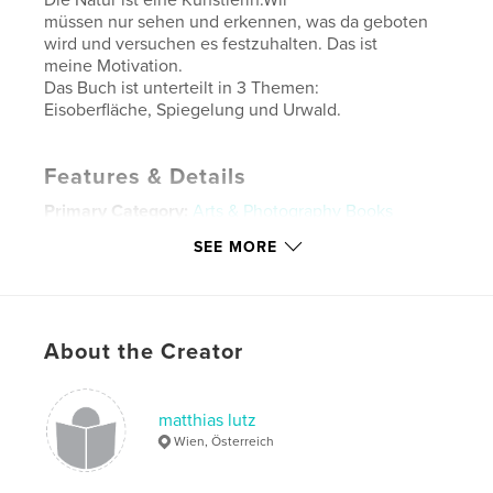
müssen nur sehen und erkennen, was da geboten
wird und versuchen es festzuhalten. Das ist
meine Motivation.
Das Buch ist unterteilt in 3 Themen:
Eisoberfläche, Spiegelung und Urwald.
Features & Details
Primary Category:
Arts & Photography Books
Additional Categories
Fine Art Photography
SEE MORE
Project Option:
Standard Landscape, 10×8 in, 25×20
cm
# of Pages:
34
About the Creator
Publish Date:
Aug 26, 2025
Language
German
Keywords
matthias lutz
Wien, Österreich
,
,
,
photo
foto
naturphoto
Naturfoto