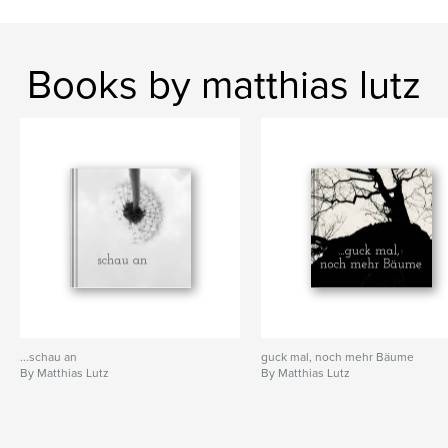
Books by matthias lutz
...schau an
guck mal, noch mehr Bäume
By Matthias Lutz
By Matthias Lutz