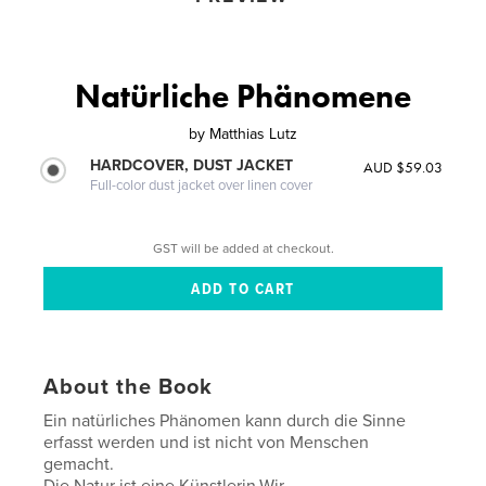
Natürliche Phänomene
by
Matthias Lutz
HARDCOVER, DUST JACKET
AUD $59.03
Full-color dust jacket over linen cover
GST will be added at checkout.
About the Book
Ein natürliches Phänomen kann durch die Sinne
erfasst werden und ist nicht von Menschen
gemacht.
Die Natur ist eine Künstlerin.Wir