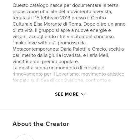
Questo catalogo nasce per documentare la terza
esposizione ufficiale del movimento loverista,
tenutasi il 15 febbraio 2013 presso il Centro
Culturale Elsa Morante di Roma. Dopo oltre un anno
di attività, il gruppo si apre a nuove energie e
visioni, accogliendo i tre vincitori del concorso
“make love with us”, promosso da
Metacontemporanea: Daria Palotti e Gracio, scelti a
pari merito dalla giuria loverista, e Ilaria Meli,
vincitrice del premio popolare.
La mostra segna un momento di crescita e
rinnovamento per il Loverismo, movimento artistico
fondato sull’idea di condivisione, confronto e
apertura verso ogni forma espressiva, all’insegna
della correttezza etica e del rispetto delle differenze
SEE MORE
stilistiche e comunicative.
Accanto ai tre artisti selezionati, il catalogo presenta
le opere della nuova formazione loverista, composta
da:
About the Creator
Andy Fluon, Angelo Barile, Elena Cermaria, Luciano
Civettini, Cunene, Ixie Darkonn, Gerlanda di
Francia, Silvia Faieta, Alessio Fralleone, Alessandra