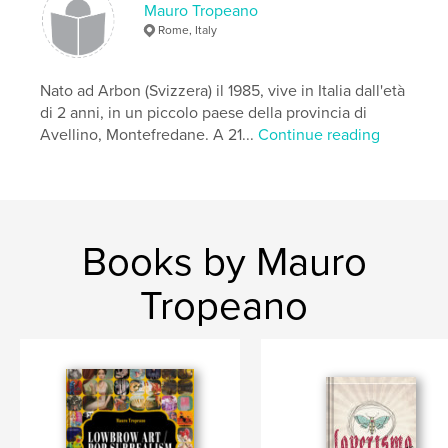
Fusi, Madame Decadent, Mary Rouge (Maria
Mauro Tropeano
Antonietta Cardea), Paolo Pilotti, Natascia Raffio,
Rome, Italy
Marco Tarascio, Amelia Von Grüne e Valentina
Zummo.
Questa pubblicazione non è solo testimonianza di
Nato ad Arbon (Svizzera) il 1985, vive in Italia dall'età
una mostra, ma documento vivo di un’esperienza
di 2 anni, in un piccolo paese della provincia di
collettiva che ha saputo fondere arte, etica e
Avellino, Montefredane. A 21...
Continue reading
partecipazione.
Author website
https://www.instagram.com/loverismo
Books by Mauro
Features & Details
Tropeano
Primary Category:
Arts & Photography Books
Additional Categories
Fine Art
,
History
Project Option:
5×8 in, 13×20 cm
# of Pages:
70
ISBN
Softcover: 9798319972651