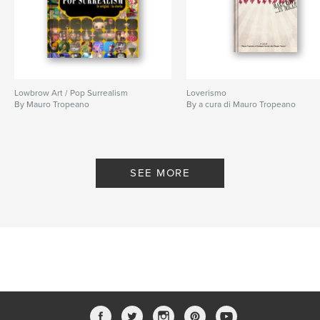
Publish Date:
Jul 12, 2025
Language
Italian
Keywords
,
,
,
,
show
group
mostra
catalogo
Lowbrow Art / Pop Surrealism
Loverismo
By Mauro Tropeano
By a cura di Mauro Tropeano
,
arte
loverismo
SEE MORE