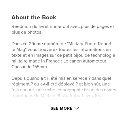
About the Book
Réedition du livret numero 3 avec plus de pages et
plus de photos :
Dans ce 29eme numéro de "Military-Photo-Report:
le Mag" vous trouverez toutes les informations en
texte et en images sur ce petit bijou de technologie
militaire made in France : Le canon automoteur
Caesar de 155mm.
Depuis quand a-t-il été mis en service ? dans quel
régiment ? ou a-t-il été déployé ? et bien sûr, une
fois encore, une riche iconographie issue des divers
reportages de Military Photo-Report avec les
régiments utilisateurs de ce modèle.
SEE MORE
Author website
http://model-miniature.com