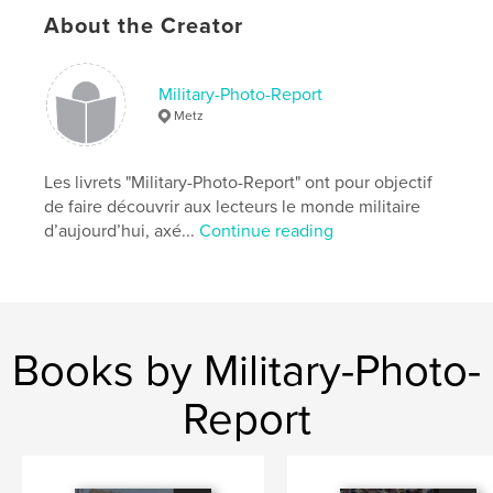
About the Creator
Features & Details
Primary Category:
History
Military-Photo-Report
Project Option:
US Letter, 8.5×11 in, 22×28 cm
Metz
# of Pages:
52
Publish Date:
Jun 26, 2025
Les livrets "Military-Photo-Report" ont pour objectif
Language
French
de faire découvrir aux lecteurs le monde militaire
d’aujourd’hui, axé...
Continue reading
Books by Military-Photo-
Report