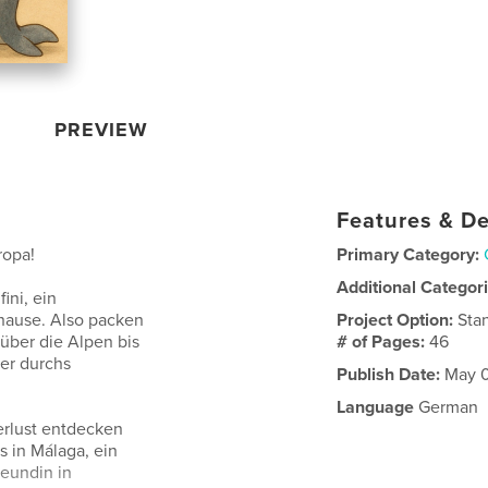
PREVIEW
Features & De
ropa!
Primary Category:
Additional Categor
ini, ein
hause. Also packen
Project Option:
Sta
über die Alpen bis
# of Pages:
46
uer durchs
Publish Date:
May 0
Language
German
erlust entdecken
s in Málaga, ein
reundin in