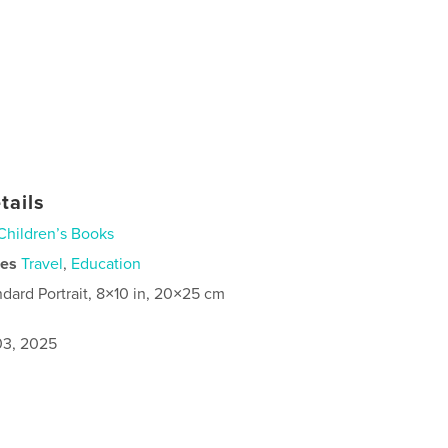
tails
Children’s Books
ies
Travel
,
Education
ndard Portrait, 8×10 in, 20×25 cm
3, 2025