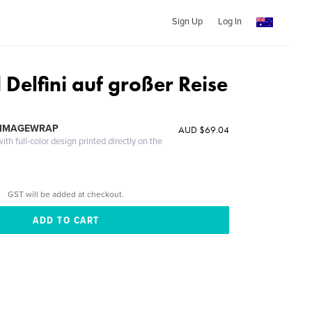
Sign Up
Log In
Delfini auf großer Reise
 IMAGEWRAP
AUD $69.04
th full-color design printed directly on the
GST will be added at checkout.