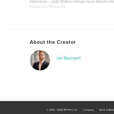
Hannover – jede Station bringt neue Geschicht
liebevolle Momente.
Eine warmherzige Geschichte über Freundschaf
und die schönsten Orte Europas – perfekt zum
und Staunen.
About the Creator
Jan Baumgart
© 2016 - 2026 RPI Print, Inc.
Company
Work at Blur