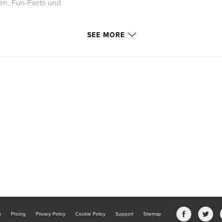
en, Fun-Facts und
t, Entdeckerfreude
SEE MORE
 Vorlesen, Träumen
b
Pricing
Privacy Policy
Cookie Policy
Support
Sitemap