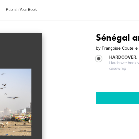
Publish Your Book
Sénégal a
by
Françoise Coutelle
HARDCOVER,
Hardcover book wi
casewrap