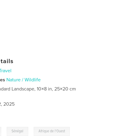
tails
Travel
ies
Nature / Wildlife
ndard Landscape, 10×8 in, 25×20 cm
2, 2025
,
,
Sénégal
Afrique de l'Ouest