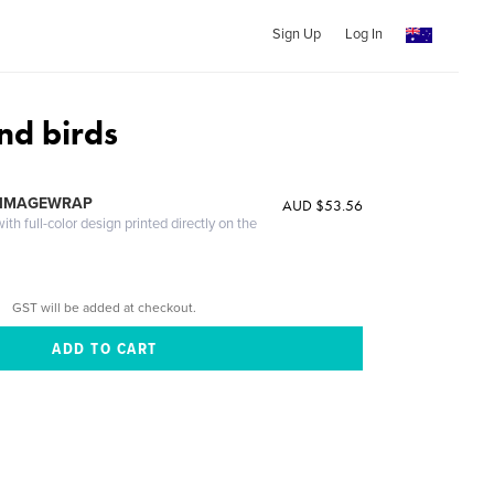
Sign Up
Log In
nd birds
 IMAGEWRAP
AUD $53.56
th full-color design printed directly on the
GST will be added at checkout.