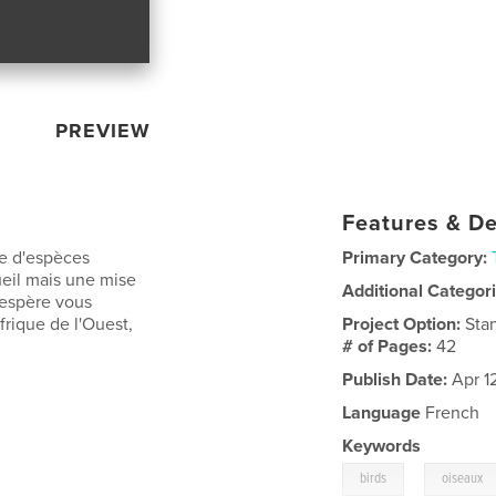
PREVIEW
Features & De
te d'espèces
Primary Category:
ueil mais une mise
Additional Categor
'espère vous
frique de l'Ouest,
Project Option:
Sta
# of Pages:
42
Publish Date:
Apr 1
Language
French
Keywords
,
birds
oiseaux