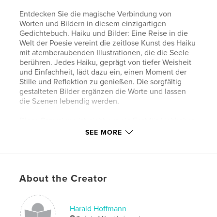
Entdecken Sie die magische Verbindung von
Worten und Bildern in diesem einzigartigen
Gedichtebuch. Haiku und Bilder: Eine Reise in die
Welt der Poesie vereint die zeitlose Kunst des Haiku
mit atemberaubenden Illustrationen, die die Seele
berühren. Jedes Haiku, geprägt von tiefer Weisheit
und Einfachheit, lädt dazu ein, einen Moment der
Stille und Reflektion zu genießen. Die sorgfältig
gestalteten Bilder ergänzen die Worte und lassen
die Szenen lebendig werden.
Diese Sammlung ist nicht nur ein Fest für Liebhaber
der japanischen Poesie, sondern auch ein
SEE MORE
inspirierendes Werk für Künstler und Träumer aller
Art. Lassen Sie sich von der Schönheit und
Harmonie von Wort und Bild verzaubern und
tauchen Sie ein in eine Welt der ästhetischen
About the Creator
Poesie.
Features & Details
Harald Hoffmann