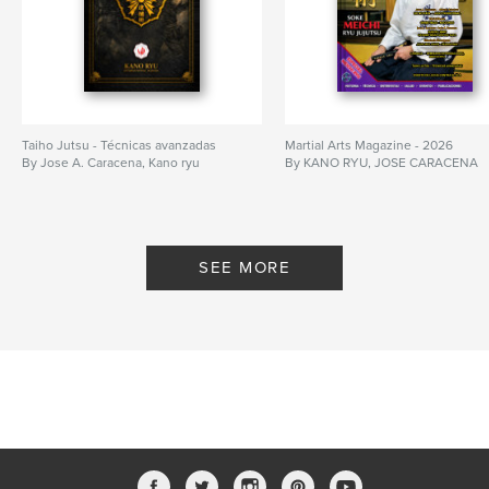
Taiho Jutsu - Técnicas avanzadas
Martial Arts Magazine - 2026
By Jose A. Caracena, Kano ryu
By KANO RYU, JOSE CARACENA
SEE MORE