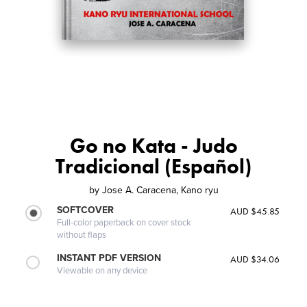
Go no Kata - Judo
Tradicional (Español)
by
Jose A. Caracena, Kano ryu
SOFTCOVER
AUD $45.85
Full-color paperback on cover stock
without flaps
INSTANT PDF VERSION
AUD $34.06
Viewable on any device