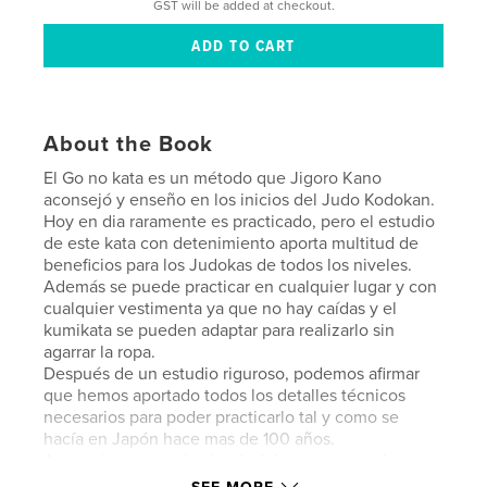
GST will be added at checkout.
About the Book
El Go no kata es un método que Jigoro Kano
aconsejó y enseño en los inicios del Judo Kodokan.
Hoy en dia raramente es practicado, pero el estudio
de este kata con detenimiento aporta multitud de
beneficios para los Judokas de todos los niveles.
Además se puede practicar en cualquier lugar y con
cualquier vestimenta ya que no hay caídas y el
kumikata se pueden adaptar para realizarlo sin
agarrar la ropa.
Después de un estudio riguroso, podemos afirmar
que hemos aportado todos los detalles técnicos
necesarios para poder practicarlo tal y como se
hacía en Japón hace mas de 100 años.
Aconsejamos a todos los Judokas que aman la
tradición a que estudien el Go no kata, les reportará