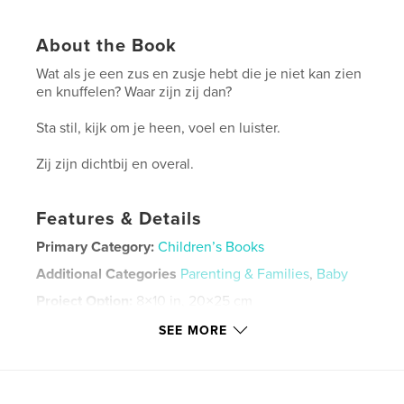
About the Book
Wat als je een zus en zusje hebt die je niet kan zien
en knuffelen? Waar zijn zij dan?
Sta stil, kijk om je heen, voel en luister.
Zij zijn dichtbij en overal.
Features & Details
Primary Category:
Children’s Books
Additional Categories
Parenting & Families
,
Baby
Project Option:
8×10 in, 20×25 cm
# of Pages:
36
SEE MORE
ISBN
Hardcover, ImageWrap: 9798347478798
Publish Date:
Jan 21, 2025