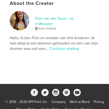
About the Creator
Language
Dutch
Keywords
,
,
,
Flori van der Touw - va
geboorte
rouwverwerking
verlies
n Meuwen
zwangerschap
Zuid- Holland
Hallo, Ik ben Flori en moeder van drie kinderen. Ik
heb altijd al van tekenen gehouden en één van mijn
dromen was ooit een...
Continue reading
© 2016 - 2026 RPI Print, Inc.
Company
Work at Blurb
Pricing