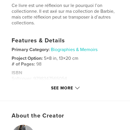
Ce livre est une réflexion sur le pourquoi l’on
collectionne. Il est axé sur ma collection de Barbie,
mais cette réflexion peut se transposer à d’autres
collections.
Features & Details
Primary Category:
Biographies & Memoirs
Project Option:
5×8 in, 13×20 cm
# of Pages:
98
ISBN
Softcover: 9798347565054
Publish Date:
Dec 11, 2024
SEE MORE
Language
French
Keywords
,
,
,
,
Fashion Royalty
poupée
doll
Barbie
About the Creator
Collection