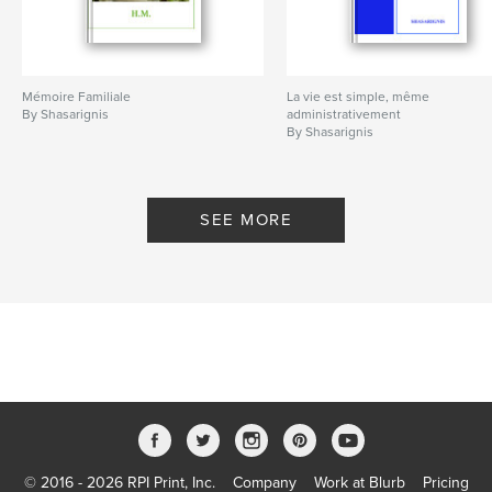
Mémoire Familiale
La vie est simple, même
By Shasarignis
administrativement
By Shasarignis
SEE MORE
© 2016 - 2026 RPI Print, Inc.
Company
Work at Blurb
Pricing