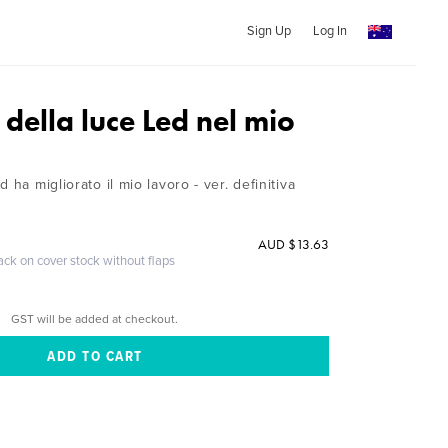
Sign Up
Log In
 della luce Led nel mio
 ha migliorato il mio lavoro - ver. definitiva
AUD $13.63
ack on cover stock without flaps
GST will be added at checkout.