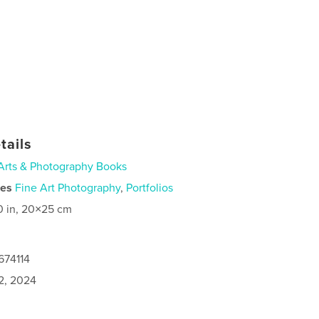
tails
Arts & Photography Books
ies
Fine Art Photography
,
Portfolios
0 in, 20×25 cm
674114
2, 2024