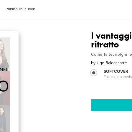
Publish Your Book
I vantaggi
ritratto
Come la tecnolgia led
by
Ugo Baldassarre
SOFTCOVER
Full-color paperb