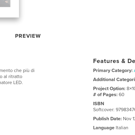
PREVIEW
Features & De
umento che più di
Primary Category:
 al ritratto
Additional Categor
natore LED.
Project Option:
8×1
# of Pages:
60
ISBN
Softcover: 9798347
Publish Date:
Nov 1
Language
Italian