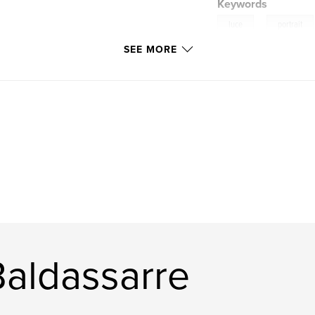
Keywords
,
luce
portrait
SEE MORE
aldassarre