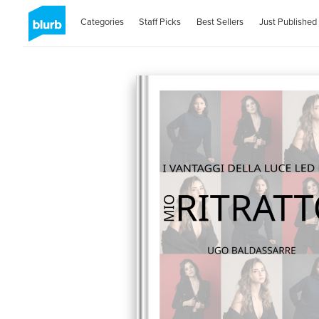
Categories
Staff Picks
Best Sellers
Just Published