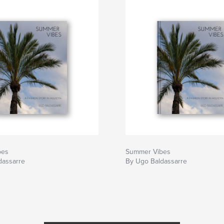
bes
Summer Vibes
dassarre
By Ugo Baldassarre