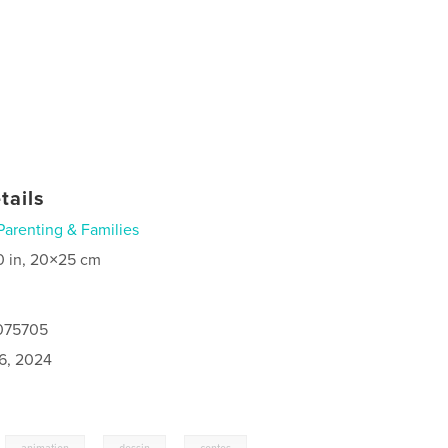
tails
Parenting & Families
0 in, 20×25 cm
1075705
6, 2024