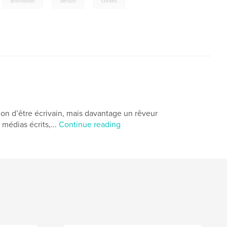
,
,
,
animation
dessin
contes
ntion d’être écrivain, mais davantage un rêveur
médias écrits,...
Continue reading