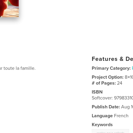
Features & De
 toute la famille.
Primary Category:
Project Option:
8×1
# of Pages:
24
ISBN
Softcover: 979833
Publish Date:
Aug 1
Language
French
Keywords