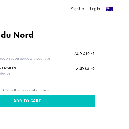
Sign Up
Log In
s du Nord
AUD $10.41
ack on cover stock without flaps
 VERSION
AUD $6.49
 device
GST will be added at checkout.