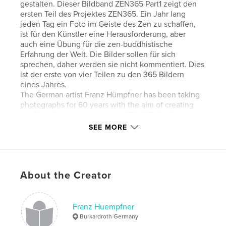
gestalten. Dieser Bildband ZEN365 Part1 zeigt den
ersten Teil des Projektes ZEN365. Ein Jahr lang
jeden Tag ein Foto im Geiste des Zen zu schaffen,
ist für den Künstler eine Herausforderung, aber
auch eine Übung für die zen-buddhistische
Erfahrung der Welt. Die Bilder sollen für sich
sprechen, daher werden sie nicht kommentiert. Dies
ist der erste von vier Teilen zu den 365 Bildern
eines Jahres.
The German artist Franz Hümpfner has been taking
photographs for 60 years with the aim of creating
art. This illustrated artist book ZEN365 Part1 shows
the first part of the project ZEN365. Creating a
SEE MORE
photo in the spirit of Zen every day for a year is a
challenge for the artist, but also an exercise for the
Zen Buddhist experience of the world. The images
are meant to speak for themselves, so they will not
About the Creator
be commented on. This is the first of four parts to
the 365 pictures of a year.
Franz Huempfner
Author website
Burkardroth Germany
http://www.franzhuempfner.de