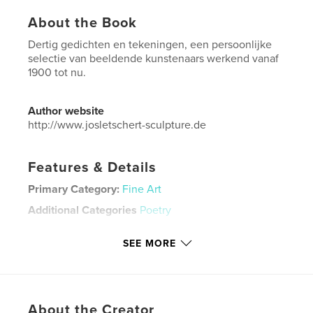
About the Book
Dertig gedichten en tekeningen, een persoonlijke
selectie van beeldende kunstenaars werkend vanaf
1900 tot nu.
Author website
http://www.josletschert-sculpture.de
Features & Details
Primary Category:
Fine Art
Additional Categories
Poetry
Project Option:
5×8 in, 13×20 cm
SEE MORE
# of Pages:
176
ISBN
Hardcover, Dust Jacket: 9798881309183
Publish Date:
Feb 17, 2024
About the Creator