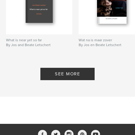
What is near yet so far
Wat na is maar zover
By Jos and Beate Letschert
By Jos en Beate Letschert
SEE MORE