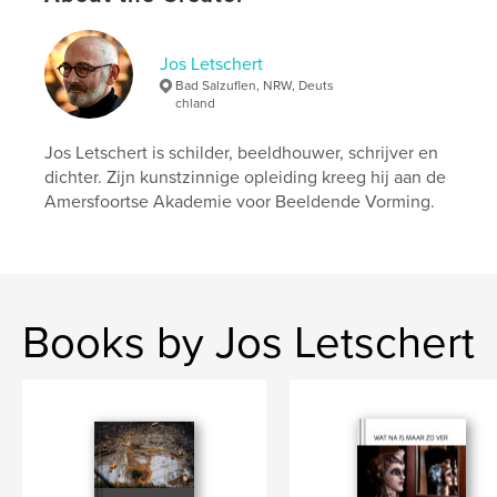
Language
Dutch
Keywords
Jos Letschert
,
,
,
Gedichten
Beeldhouwers
Schilders
Bad Salzuflen, NRW, Deuts
chland
Kunstenaars
Jos Letschert is schilder, beeldhouwer, schrijver en
dichter. Zijn kunstzinnige opleiding kreeg hij aan de
Amersfoortse Akademie voor Beeldende Vorming.
Books by Jos Letschert