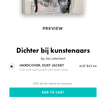
PREVIEW
Dichter bij kunstenaars
by
Jos Letschert
HARDCOVER, DUST JACKET
AUD $63.44
Full-color dust jacket over linen cover
GST will be added at checkout.