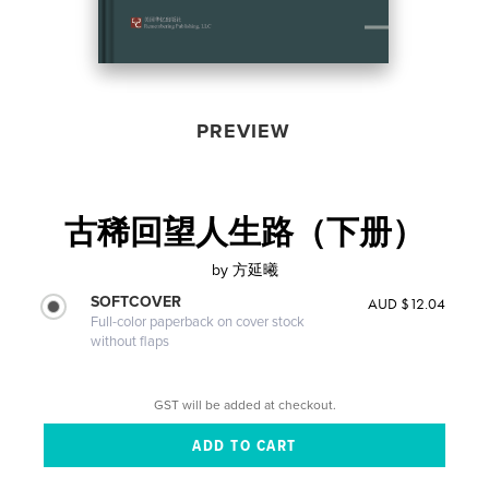
PREVIEW
古稀回望人生路（下册）
by
方延曦
SOFTCOVER
AUD $12.04
Full-color paperback on cover stock
without flaps
GST will be added at checkout.