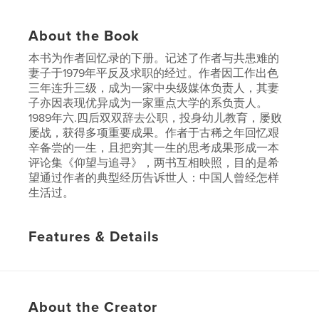
About the Book
本书为作者回忆录的下册。记述了作者与共患难的
妻子于1979年平反及求职的经过。作者因工作出色
三年连升三级，成为一家中央级媒体负责人，其妻
子亦因表现优异成为一家重点大学的系负责人。
1989年六.四后双双辞去公职，投身幼儿教育，屡败
屡战，获得多项重要成果。作者于古稀之年回忆艰
辛备尝的一生，且把穷其一生的思考成果形成一本
评论集《仰望与追寻》，两书互相映照，目的是希
望通过作者的典型经历告诉世人：中国人曾经怎样
生活过。
Features & Details
Project Option:
6×9 in, 15×23 cm
# of Pages:
354
ISBN
About the Creator
Softcover: 9798210772954