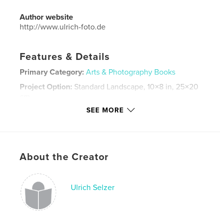
Author website
http://www.ulrich-foto.de
Features & Details
Primary Category:
Arts & Photography Books
Project Option:
Standard Landscape, 10×8 in, 25×20
cm
# of Pages:
158
SEE MORE
ISBN
Hardcover, Dust Jacket: 9798210798336
Publish Date:
Oct 16, 2023
About the Creator
Language
German
Keywords
Ulrich Selzer
,
,
,
Erdbeertal
Kirchen
Martelltal
Südtirol