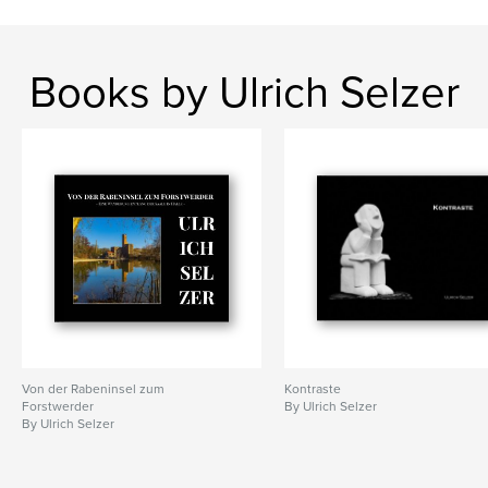
Books by Ulrich Selzer
Von der Rabeninsel zum
Kontraste
Forstwerder
By Ulrich Selzer
By Ulrich Selzer