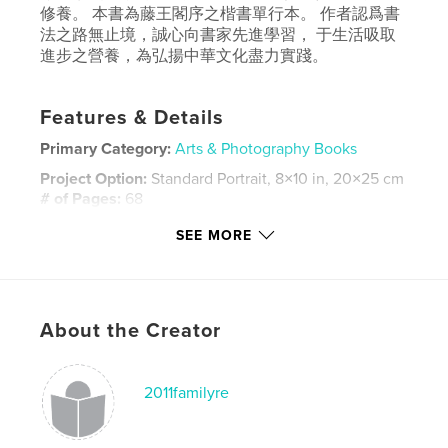
修養。 本書為藤王閣序之楷書單行本。 作者認爲書
法之路無止境，誠心向書家先進學習， 于生活吸取
進步之營養，為弘揚中華文化盡力實踐。
Features & Details
Primary Category:
Arts & Photography Books
Project Option:
Standard Portrait, 8×10 in, 20×25 cm
# of Pages:
68
ISBN
SEE MORE
Hardcover, ImageWrap: 9798211035805
Publish Date:
Jul 26, 2023
Language
Chinese (Simplified)
About the Creator
Keywords
,
,
,
,
calligraphy
Zeng
Gordon
滕王閣序
2011familyre
,
楷書
曾廣源