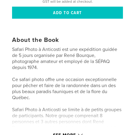
GST will be added at checkout.
About the Book
Safari Photo à Anticosti est une expédition guidée
de 5 jours organisée par René Bourque,
photographe amateur et employé de la SÉPAQ
depuis 1974.
Ce safari photo offre une occasion exceptionnelle
pour pêcher et faire de la randonnée dans un des
plus beaux paradis fauniques et de la flore du
Québec.
Safari Photo à Anticosti se limite à de petits groupes
de participants. Notre groupe comprenait 8
personnes et 3 autres personnes dont René
Bourque, notre guide et photographe, sa conjointe,
la chef cuisinière Claire Simard et le photographe